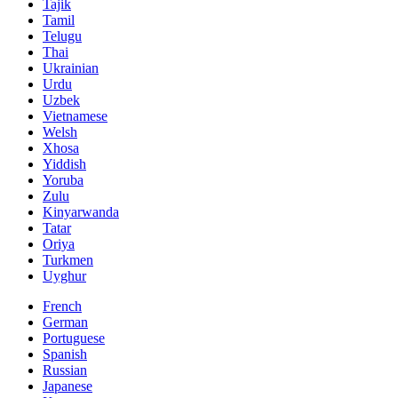
Tajik
Tamil
Telugu
Thai
Ukrainian
Urdu
Uzbek
Vietnamese
Welsh
Xhosa
Yiddish
Yoruba
Zulu
Kinyarwanda
Tatar
Oriya
Turkmen
Uyghur
French
German
Portuguese
Spanish
Russian
Japanese