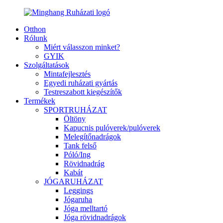
Otthon
Rólunk
Miért válasszon minket?
GYIK
Szolgáltatások
Mintafejlesztés
Egyedi ruházati gyártás
Testreszabott kiegészítők
Termékek
SPORTRUHÁZAT
Öltöny
Kapucnis pulóverek/pulóverek
Melegítőnadrágok
Tank felső
Póló/Ing
Rövidnadrág
Kabát
JÓGARUHÁZAT
Leggings
Jógaruha
Jóga melltartó
Jóga rövidnadrágok