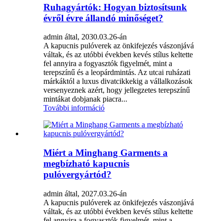
Ruhagyártók: Hogyan biztosítsunk
évről évre állandó minőséget?
admin által, 2030.03.26-án
A kapucnis pulóverek az önkifejezés vászonjává
váltak, és az utóbbi években kevés stílus keltette
fel annyira a fogyasztók figyelmét, mint a
terepszínű és a leopárdmintás. Az utcai ruházati
márkáktól a luxus divatcikkekig a vállalkozások
versenyeznek azért, hogy jellegzetes terepszínű
mintákat dobjanak piacra...
További információ
Miért a Minghang Garments a
megbízható kapucnis
pulóvergyártód?
admin által, 2027.03.26-án
A kapucnis pulóverek az önkifejezés vászonjává
váltak, és az utóbbi években kevés stílus keltette
fel annyira a fogyasztók figyelmét, mint a