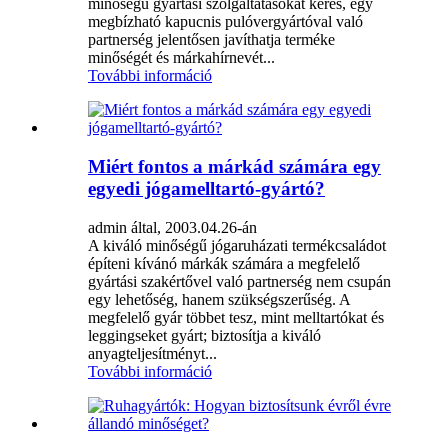
minőségű gyártási szolgáltatásokat keres, egy
megbízható kapucnis pulóvergyártóval való
partnerség jelentősen javíthatja terméke
minőségét és márkahírnevét...
További információ
Miért fontos a márkád számára egy
egyedi jógamelltartó-gyártó?
admin által, 2003.04.26-án
A kiváló minőségű jógaruházati termékcsaládot
építeni kívánó márkák számára a megfelelő
gyártási szakértővel való partnerség nem csupán
egy lehetőség, hanem szükségszerűség. A
megfelelő gyár többet tesz, mint melltartókat és
leggingseket gyárt; biztosítja a kiváló
anyagteljesítményt...
További információ