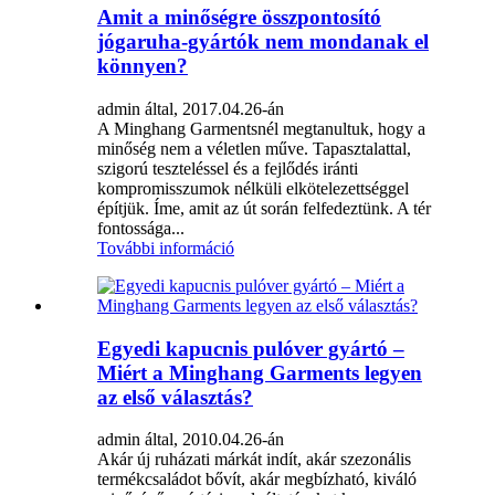
Amit a minőségre összpontosító
jógaruha-gyártók nem mondanak el
könnyen?
admin által, 2017.04.26-án
A Minghang Garmentsnél megtanultuk, hogy a
minőség nem a véletlen műve. Tapasztalattal,
szigorú teszteléssel és a fejlődés iránti
kompromisszumok nélküli elkötelezettséggel
építjük. Íme, amit az út során felfedeztünk. A tér
fontossága...
További információ
Egyedi kapucnis pulóver gyártó –
Miért a Minghang Garments legyen
az első választás?
admin által, 2010.04.26-án
Akár új ruházati márkát indít, akár szezonális
termékcsaládot bővít, akár megbízható, kiváló