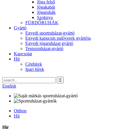
Jóga felső
Jógakabát
Jógaruhák
Szoknya
FÜRDŐRUHÁK
Gyártó
Egyedi sportruházat-gyártó
Egyedi kapucnis pulóverek gyártója
Egyedi jógaruházat gyártó
Teniszruházat-gyártó
Kapcsolat
Hír
Céghírek
Ipari hírek
English
Otthon
Hír
Hír