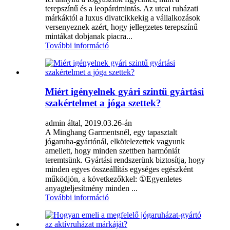
terepszínű és a leopárdmintás. Az utcai ruházati
márkáktól a luxus divatcikkekig a vállalkozások
versenyeznek azért, hogy jellegzetes terepszínű
mintákat dobjanak piacra...
További információ
Miért igényelnek gyári szintű gyártási
szakértelmet a jóga szettek?
admin által, 2019.03.26-án
A Minghang Garmentsnél, egy tapasztalt
jógaruha-gyártónál, elkötelezettek vagyunk
amellett, hogy minden szettben harmóniát
teremtsünk. Gyártási rendszerünk biztosítja, hogy
minden egyes összeállítás egységes egészként
működjön, a következőkkel: ①Egyenletes
anyagteljesítmény minden ...
További információ