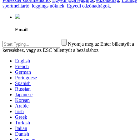
Poliészter sportmelltartó
,
Egyedi jóga leggings
,
edzőnadrág
,
Lounge
sportmelltartó
,
leggings nőknek
,
Egyedi edzőnadrágok
,
Email
Nyomja meg az Enter billentyűt a
kereséshez, vagy az ESC billentyűt a bezáráshoz
English
French
German
Portuguese
Spanish
Russian
Japanese
Korean
Arabic
Irish
Greek
Turkish
Italian
Danish
Romanian