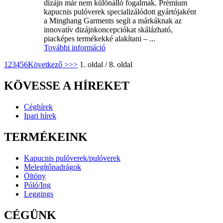
dizájn már nem különálló fogalmak. Prémium
kapucnis pulóverek specializálódott gyártójaként
a Minghang Garments segít a márkáknak az
innovatív dizájnkoncepciókat skálázható,
piacképes termékekké alakítani – ...
További információ
1
2
3
4
5
6
Következő >
>>
1. oldal / 8. oldal
KÖVESSE A HÍREKET
Céghírek
Ipari hírek
TERMÉKEINK
Kapucnis pulóverek/pulóverek
Melegítőnadrágok
Öltöny
Póló/Ing
Leggings
CÉGÜNK