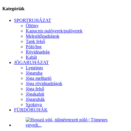
Kategóriák
SPORTRUHÁZAT
Öltöny
Kapucnis pulóverek/pulóverek
Melegítőnadrágok
Tank felső
Póló/Ing
Rövidnadrág
Kabát
JÓGARUHÁZAT
Leggings
Jógaruha
Jóga melltartó
Jóga rövidnadrágok
Jóga felső
Jógakabát
Jógaruhák
Szoknya
FÜRDŐRUHÁK