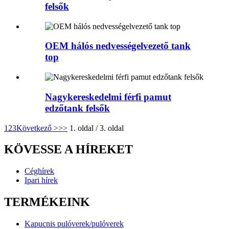
felsők
OEM hálós nedvességelvezető tank
top
Nagykereskedelmi férfi pamut
edzőtank felsők
1
2
3
Következő >
>>
1. oldal / 3. oldal
KÖVESSE A HÍREKET
Céghírek
Ipari hírek
TERMÉKEINK
Kapucnis pulóverek/pulóverek