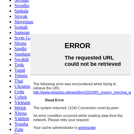
Serbian
Sesotho
Sinhala
Slovak
Slovenian
Somali
Samoan
Scots Gaelic
Shona
Sindhi
Sundanese
Swahili
Tajik
Tamil
Telugu
Thai
Ukrainian
Urdu
Uzbek
Vietnamese
Welsh
Xhosa
Yiddish
Yoruba
Zulu