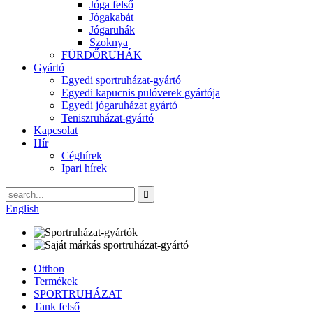
Jóga felső
Jógakabát
Jógaruhák
Szoknya
FÜRDŐRUHÁK
Gyártó
Egyedi sportruházat-gyártó
Egyedi kapucnis pulóverek gyártója
Egyedi jógaruházat gyártó
Teniszruházat-gyártó
Kapcsolat
Hír
Céghírek
Ipari hírek
English
Otthon
Termékek
SPORTRUHÁZAT
Tank felső