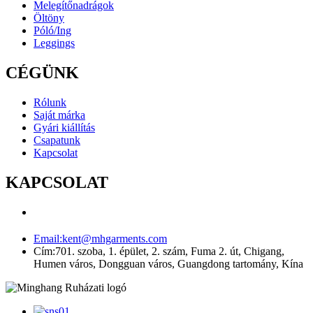
Melegítőnadrágok
Öltöny
Póló/Ing
Leggings
CÉGÜNK
Rólunk
Saját márka
Gyári kiállítás
Csapatunk
Kapcsolat
KAPCSOLAT
Email:
kent@mhgarments.com
Cím:
701. szoba, 1. épület, 2. szám, Fuma 2. út, Chigang,
Humen város, Dongguan város, Guangdong tartomány, Kína