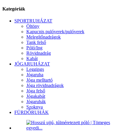
Kategóriák
SPORTRUHÁZAT
Öltöny
Kapucnis pulóverek/pulóverek
Melegítőnadrágok
Tank felső
Póló/Ing
Rövidnadrág
Kabát
JÓGARUHÁZAT
Leggings
Jógaruha
Jóga melltartó
Jóga rövidnadrágok
Jóga felső
Jógakabát
Jógaruhák
Szoknya
FÜRDŐRUHÁK