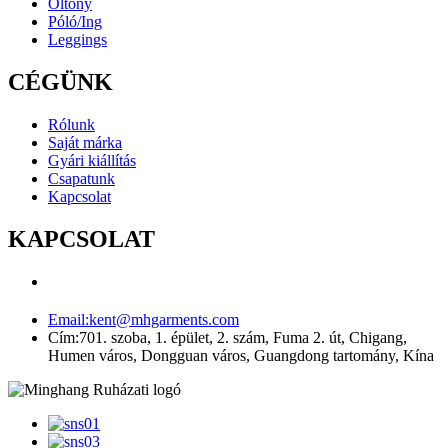
Öltöny
Póló/Ing
Leggings
CÉGÜNK
Rólunk
Saját márka
Gyári kiállítás
Csapatunk
Kapcsolat
KAPCSOLAT
Email:
kent@mhgarments.com
Cím:
701. szoba, 1. épület, 2. szám, Fuma 2. út, Chigang,
Humen város, Dongguan város, Guangdong tartomány, Kína