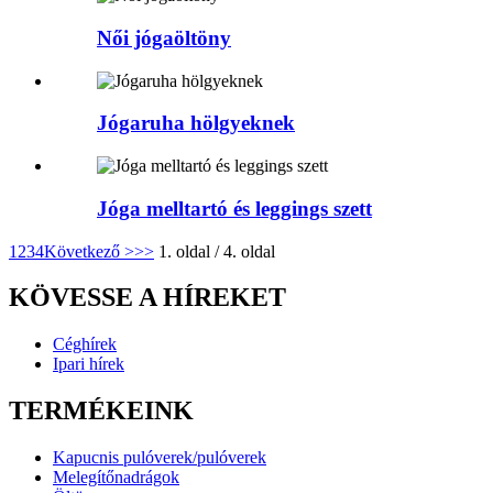
Női jógaöltöny
Jógaruha hölgyeknek
Jóga melltartó és leggings szett
1
2
3
4
Következő >
>>
1. oldal / 4. oldal
KÖVESSE A HÍREKET
Céghírek
Ipari hírek
TERMÉKEINK
Kapucnis pulóverek/pulóverek
Melegítőnadrágok