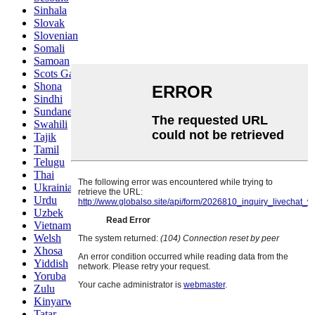
Sinhala
Slovak
Slovenian
Somali
Samoan
Scots Gaelic
Shona
Sindhi
Sundanese
Swahili
Tajik
Tamil
Telugu
Thai
Ukrainian
Urdu
Uzbek
Vietnamese
Welsh
Xhosa
Yiddish
Yoruba
Zulu
Kinyarwanda
Tatar