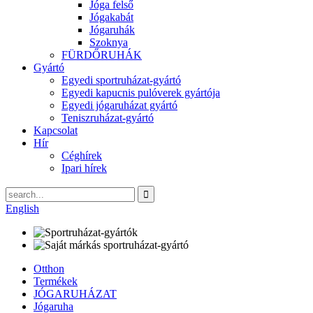
Jóga felső
Jógakabát
Jógaruhák
Szoknya
FÜRDŐRUHÁK
Gyártó
Egyedi sportruházat-gyártó
Egyedi kapucnis pulóverek gyártója
Egyedi jógaruházat gyártó
Teniszruházat-gyártó
Kapcsolat
Hír
Céghírek
Ipari hírek
English
Otthon
Termékek
JÓGARUHÁZAT
Jógaruha