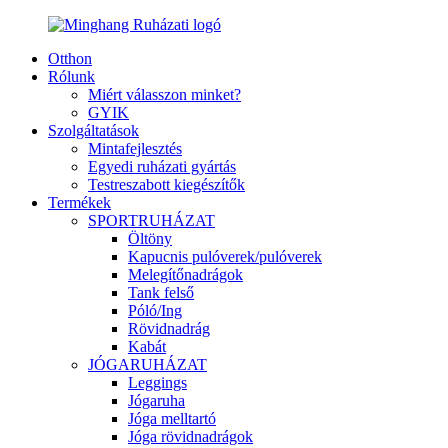
Otthon
Rólunk
Miért válasszon minket?
GYIK
Szolgáltatások
Mintafejlesztés
Egyedi ruházati gyártás
Testreszabott kiegészítők
Termékek
SPORTRUHÁZAT
Öltöny
Kapucnis pulóverek/pulóverek
Melegítőnadrágok
Tank felső
Póló/Ing
Rövidnadrág
Kabát
JÓGARUHÁZAT
Leggings
Jógaruha
Jóga melltartó
Jóga rövidnadrágok